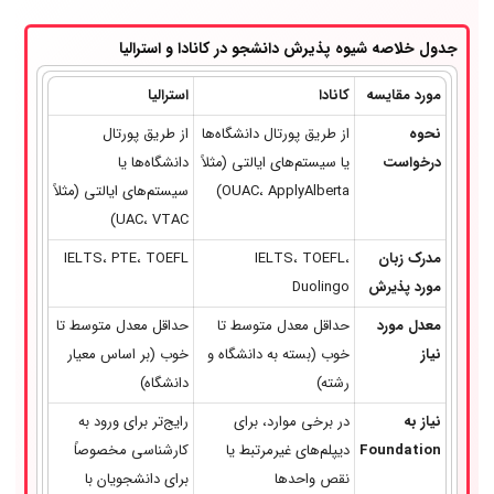
جدول خلاصه شیوه پذیرش دانشجو در کانادا و استرالیا
مورد مقایسه
کانادا
استرالیا
نحوه
از طریق پورتال دانشگاه‌ها
از طریق پورتال
درخواست
یا سیستم‌های ایالتی (مثلاً
دانشگاه‌ها یا
OUAC، ApplyAlberta)
سیستم‌های ایالتی (مثلاً
UAC، VTAC)
مدرک زبان
IELTS، TOEFL،
IELTS، PTE، TOEFL
مورد پذیرش
Duolingo
معدل مورد
حداقل معدل متوسط تا
حداقل معدل متوسط تا
نیاز
خوب (بسته به دانشگاه و
خوب (بر اساس معیار
رشته)
دانشگاه)
نیاز به
در برخی موارد، برای
رایج‌تر برای ورود به
Foundation
دیپلم‌های غیرمرتبط یا
کارشناسی مخصوصاً
نقص واحدها
برای دانشجویان با