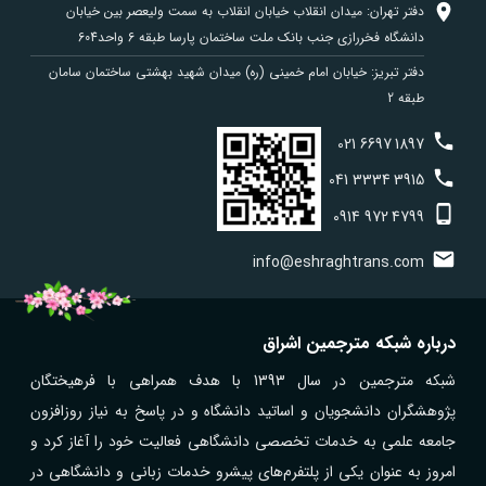
دفتر تهران: میدان انقلاب خیابان انقلاب به سمت ولیعصر بین خیابان
دانشگاه فخررازی جنب بانک ملت ساختمان پارسا طبقه 6 واحد604
دفتر تبریز: خیابان امام خمینی (ره) میدان شهید بهشتی ساختمان سامان
طبقه 2
021
6697
1897
041
3334
3915
0914
972
4799
info@eshraghtrans.com
درباره شبکه مترجمین اشراق
شبکه مترجمین در سال 1393 با هدف همراهی با فرهیختگان
پژوهشگران دانشجویان و اساتید دانشگاه و در پاسخ به نیاز روزافزون
جامعه علمی به خدمات تخصصی دانشگاهی فعالیت خود را آغاز کرد و
امروز به عنوان یکی از پلتفرم‌های پیشرو خدمات زبانی و دانشگاهی در