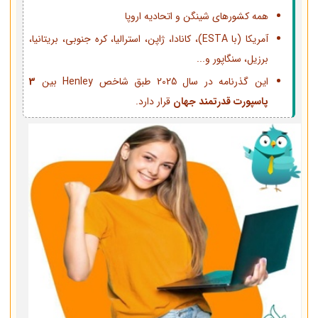
همه کشورهای شینگن و اتحادیه اروپا
آمریکا (با ESTA)، کانادا، ژاپن، استرالیا، کره جنوبی، بریتانیا،
برزیل، سنگاپور و...
این گذرنامه در سال 2025 طبق شاخص Henley بین
3
پاسپورت قدرتمند جهان
قرار دارد.