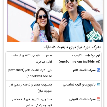
مدارک مورد نیاز برای تابعیت دانمارک:
فرم درخواست تابعیت
به‌صورت آنلاین یا کاغذی از سایت
(Ansøgning om indfødsret)
اداره مهاجرت
🛂
مدرک اقامت دائم
کپی کارت اقامت دائم (permanent
opholdstilladelse)
🪪
پاسپورت و کارت شناسایی
پاسپورت معتبر و ترجمه رسمی (در
صورت نیاز)
📆
مدرک اقامت قانونی
سند ورود، تاریخ شروع اقامت، و
تاییدیه زندگی مداوم