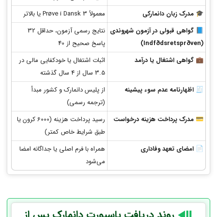
🎓
مدرک زبان دانمارکی
معمولاً Prøve i Dansk 3 یا بالاتر
📘
گواهی قبولی در آزمون شهروندی
نتایج رسمی آزمون، حداقل 32
(Indfødsretsprøven)
پاسخ صحیح از 40
💼
گواهی اشتغال یا درآمد
اثبات اشتغال یا خودکفایی مالی در
3.5 سال از 4 سال گذشته
🧾
اظهارنامه عدم سوء پیشینه
از پلیس دانمارک و کشور مبدأ
(ترجمه رسمی)
💳
مدرک پرداخت هزینه درخواست
رسید پرداخت هزینه (6000 کرون یا
طبق شرایط خاص کمتر)
📄
امضای تعهد وفاداری
همراه با فرم اصلی یا جداگانه امضا
می‌شود
روند دریافت پاسپورت دانمارک پس از