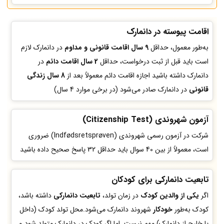
اقامت پیوسته در دانمارک
به‌طور معمول، حداقل
9 سال اقامت قانونی و مداوم
در دانمارک لازم
است باید قبل از ثبت درخواست، حداقل
2 سال اقامت دائم
در
دانمارک داشته باشید اجازه اقامت دائم معمولاً بعد از
8 سال زندگی
قانونی
در دانمارک صادر می‌شود (در برخی موارد 4 سال)
آزمون شهروندی (Citizenship Test)
شرکت در آزمون رسمی شهروندی (Indfødsretsprøven) ضروری
است، معمولاً از بین 40 سوال باید حداقل 32 پاسخ صحیح داده باشید
تابعیت دانمارکی برای کودکان
اگر
یکی از والدین کودک
در زمان تولد،
تابعیت دانمارکی
داشته باشد،
کودک به‌طور
خودکار
شهروند دانمارک می‌شود.محل تولد کودک (داخل
یا خارج از دانمارک) مهم نیست. اما اگر کودک در دانمارک متولد شود و