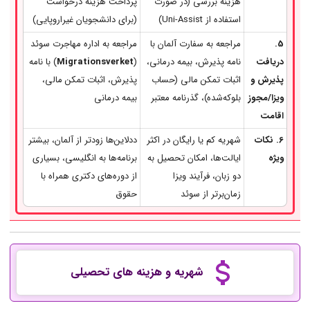
هزینه بررسی (در صورت
پرداخت هزینه درخواست
استفاده از Uni-Assist)
(برای دانشجویان غیراروپایی)
5.
مراجعه به سفارت آلمان با
مراجعه به اداره مهاجرت سوئد
دریافت
نامه پذیرش، بیمه درمانی،
(
Migrationsverket
) با نامه
پذیرش و
اثبات تمکن مالی (حساب
پذیرش، اثبات تمکن مالی،
ویزا/مجوز
بلوکه‌شده)، گذرنامه معتبر
بیمه درمانی
اقامت
6. نکات
شهریه کم یا رایگان در اکثر
ددلاین‌ها زودتر از آلمان، بیشتر
ویژه
ایالت‌ها، امکان تحصیل به
برنامه‌ها به انگلیسی، بسیاری
دو زبان، فرآیند ویزا
از دوره‌های دکتری همراه با
زمان‌برتر از سوئد
حقوق
شهریه و هزینه های تحصیلی