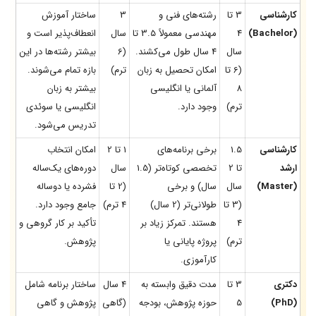
کارشناسی
3 تا
رشته‌های فنی و
3
ساختار آموزش
(Bachelor)
4
مهندسی معمولاً 3.5 تا
سال
انعطاف‌پذیر است و
سال
4 سال طول می‌کشند.
(6
بیشتر رشته‌ها در این
(6 تا
امکان تحصیل به زبان
ترم)
بازه تمام می‌شوند.
8
آلمانی یا انگلیسی
بیشتر به زبان
ترم)
وجود دارد.
انگلیسی یا سوئدی
تدریس می‌شود.
کارشناسی
1.5
برخی برنامه‌های
1 تا 2
امکان انتخاب
ارشد
تا 2
تخصصی کوتاه‌تر (1.5
سال
دوره‌های یک‌ساله
(Master)
سال
سال) و برخی
(2 تا
فشرده یا دوساله
(3 تا
طولانی‌تر (2 سال)
4 ترم)
جامع وجود دارد.
4
هستند. تمرکز زیاد بر
تأکید بر کار گروهی و
ترم)
پروژه پایانی یا
پژوهش.
کارآموزی.
دکتری
3 تا
مدت دقیق وابسته به
4 سال
ساختار برنامه شامل
(PhD)
5
حوزه پژوهش، بودجه
(گاهی
پژوهش و گاهی