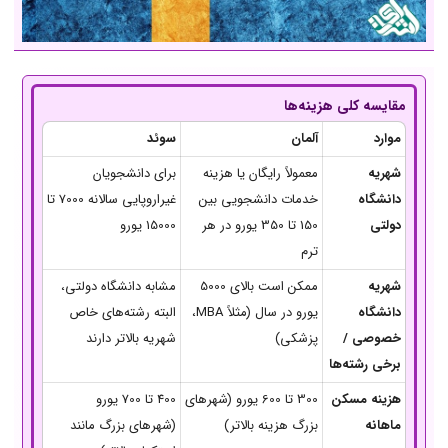
مقایسه کلی هزینه‌ها
موارد
آلمان
سوئد
شهریه
معمولاً رایگان یا هزینه
برای دانشجویان
دانشگاه
خدمات دانشجویی بین
غیراروپایی سالانه 7000 تا
دولتی
150 تا 350 یورو در هر
15000 یورو
ترم
شهریه
ممکن است بالای 5000
مشابه دانشگاه دولتی،
دانشگاه
یورو در سال (مثلاً MBA،
البته رشته‌های خاص
خصوصی /
پزشکی)
شهریه بالاتر دارند
برخی رشته‌ها
هزینه مسکن
300 تا 600 یورو (شهرهای
400 تا 700 یورو
ماهانه
بزرگ هزینه بالاتر)
(شهرهای بزرگ مانند