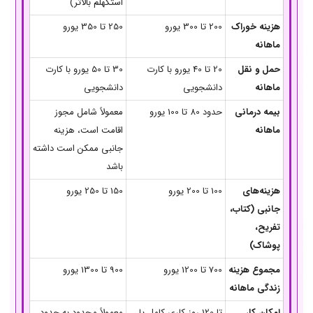
استکهلم بالاتر)
هزینه خوراک
200 تا 300 یورو
250 تا 350 یورو
ماهانه
حمل و نقل
20 تا 40 یورو با کارت
30 تا 50 یورو با کارت
ماهانه
دانشجویی
دانشجویی
بیمه درمانی
حدود 80 تا 100 یورو
معمولاً شامل مجوز
ماهانه
اقامت است، هزینه
جانبی ممکن است داشته
باشد
هزینه‌های
100 تا 200 یورو
150 تا 250 یورو
جانبی (کتاب،
تفریح،
پوشاک)
مجموع هزینه
700 تا 1200 یورو
900 تا 1300 یورو
زندگی ماهانه
امکان کار
تا 120 روز کاری کامل یا
معمولاً محدود به حدود