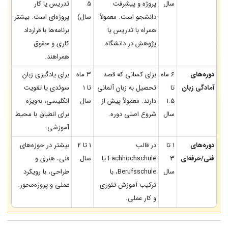
سال
پروژه و پیشرفت
5
تدریس یا کار
دانشجو است. معمولاً
سال)
پروژه‌ای است. بیشتر
همراه با تدریس یا
برنامه‌ها با قرارداد
پژوهش در دانشگاه.
کاری و حقوق
همراهند.
دوره‌های
6 ماه
برای کسانی که قصد
3 ماه
برای یادگیری زبان
آمادگی زبان
تا
تحصیل به زبان آلمانی
تا 1
سوئدی یا تقویت
1.5
دارند. معمولاً پیش از
سال
انگلیسی، به‌ویژه
سال
شروع اصلی دوره.
برای انطباق با محیط
آموزشی.
دوره‌های
1 تا
در قالب
1 تا 2
بیشتر در حوزه‌های
فنی/حرفه‌ای
3
Fachhochschule یا
سال
فنی، هنری و
سال
Berufsschule، با
طراحی، با رویکرد
ترکیب آموزش تئوری
عملی و پروژه‌محور.
و کار عملی.