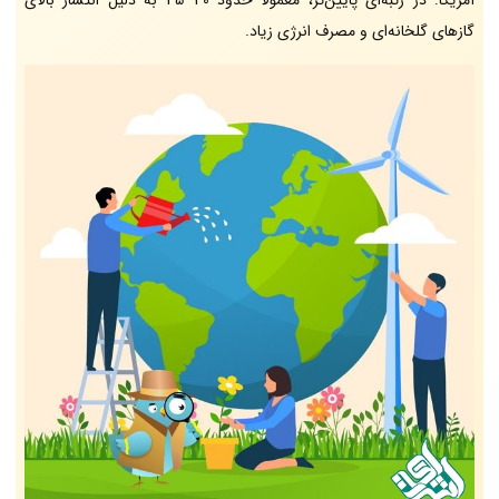
آمریکا: در رتبه‌ای پایین‌تر، معمولاً حدود 40–45 به دلیل انتشار بالای
گازهای گلخانه‌ای و مصرف انرژی زیاد.