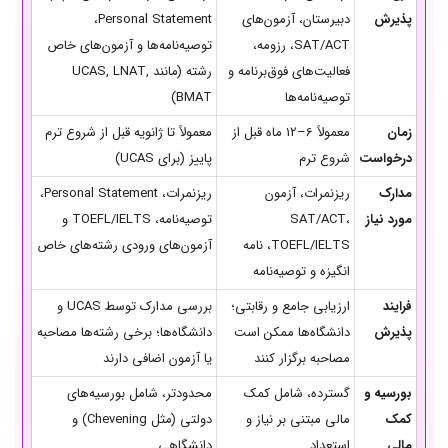
پذیرش
دبیرستان، آزمون‌های
Personal Statement،
SAT/ACT، رزومه،
توصیه‌نامه‌ها و آزمون‌های خاص
فعالیت‌های فوق‌برنامه و
رشته (مانند UCAS, LNAT,
توصیه‌نامه‌ها
BMAT)
زمان
معمولاً 6–12 ماه قبل از
معمولاً تا ژانویه قبل از شروع ترم
درخواست
شروع ترم
پاییز (برای UCAS)
مدارک
ریزنمرات، آزمون
ریزنمرات، Personal Statement،
مورد نیاز
SAT/ACT،
توصیه‌نامه، TOEFL/IELTS و
TOEFL/IELTS، نامه
آزمون‌های ورودی رشته‌های خاص
انگیزه و توصیه‌نامه
فرایند
ارزیابی جامع و رقابتی؛
بررسی مدارک توسط UCAS و
پذیرش
دانشگاه‌ها ممکن است
دانشگاه‌ها؛ برخی رشته‌ها مصاحبه
مصاحبه برگزار کنند
یا آزمون اضافی دارند
بورسیه و
گسترده، شامل کمک
محدودتر، شامل بورسیه‌های
کمک
مالی مبتنی بر نیاز و
دولتی (مثل Chevening) و
مالی
استعداد
دانشگاهی