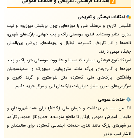
امکانات فرهنگی، تفریحی و خدمات عمومی
🎭
امکانات فرهنگی و تفریحی
انگلیس: تاریخ و فرهنگ غنی با موزه‌هایی چون بریتیش میوزیوم و تیت
مدرن، تئاتر وست‌اند لندن، موسیقی راک و پاپ جهانی. پارک‌های شهری،
قلعه‌ها و آثار تاریخی گسترده. فوتبال و رویدادهای ورزشی بین‌المللی
جایگاه مهمی دارند.
آمریکا: تنوع فرهنگی بسیار بالا؛ سینما و هالیوود، موسیقی جَز، راک و پاپ.
موزه‌ها و گالری‌های بزرگ مانند متروپولیتن نیویورک و اسمیتسونیان
واشنگتن. پارک‌های ملی گسترده مثل یلواستون و گرند کنیون و
سرگرمی‌های مدرن شامل دیزنی‌لند، پارک‌های آبی و مراکز خرید عظیم.
⚙️
خدمات عمومی
انگلیس: سیستم بهداشت و درمان ملی (NHS) برای همه شهروندان و
مقیمان. آموزش عمومی رایگان تا مقطع متوسطه. حمل‌ونقل عمومی کارآمد
در شهرهای بزرگ مانند لندن. خدمات اجتماعی گسترده برای سالمندان و
اقشار آسیب‌پذیر.