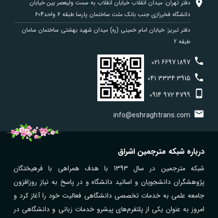
دفتر تهران: میدان انقلاب خیابان انقلاب به سمت ولیعصر بین خیابان
دانشگاه فخررازی جنب بانک ملت ساختمان پارسا طبقه 6 واحد604
دفتر تبریز: خیابان امام خمینی (ره) میدان شهید بهشتی ساختمان سامان
طبقه 2
021
6697
1897
041
3334
3915
0914
972
4799
info@eshraghtrans.com
درباره شبکه مترجمین اشراق
شبکه مترجمین در سال 1393 با هدف همراهی با فرهیختگان
پژوهشگران دانشجویان و اساتید دانشگاه و در پاسخ به نیاز روزافزون
جامعه علمی به خدمات تخصصی دانشگاهی فعالیت خود را آغاز کرد و
امروز به عنوان یکی از پلتفرم‌های پیشرو خدمات زبانی و دانشگاهی در