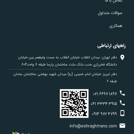
تماس با ما
سوالات متداول
همکاری
راههای ارتباطی
دفتر تهران: میدان انقلاب خیابان انقلاب به سمت ولیعصر بین خیابان
دانشگاه فخررازی جنب بانک ملت ساختمان پارسا طبقه 6 واحد604
دفتر تبریز: خیابان امام خمینی (ره) میدان شهید بهشتی ساختمان سامان
طبقه 2
021
6697
1897
041
3334
3915
0914
972
4799
info@eshraghtrans.com