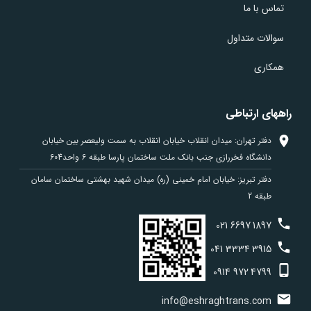
تماس با ما
سوالات متداول
همکاری
راههای ارتباطی
دفتر تهران: میدان انقلاب خیابان انقلاب به سمت ولیعصر بین خیابان
دانشگاه فخررازی جنب بانک ملت ساختمان پارسا طبقه 6 واحد604
دفتر تبریز: خیابان امام خمینی (ره) میدان شهید بهشتی ساختمان سامان
طبقه 2
021
6697
1897
041
3334
3915
0914
972
4799
info@eshraghtrans.com