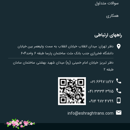
سوالات متداول
همکاری
راههای ارتباطی
دفتر تهران: میدان انقلاب خیابان انقلاب به سمت ولیعصر بین خیابان
دانشگاه فخررازی جنب بانک ملت ساختمان پارسا طبقه 6 واحد604
دفتر تبریز: خیابان امام خمینی (ره) میدان شهید بهشتی ساختمان سامان
طبقه 2
021
6697
1897
041
3334
3915
0914
972
4799
info@eshraghtrans.com