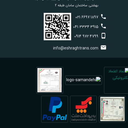
بهشتی ساختمان سامان طبقه 2
021
6697
1897
041
3334
3915
0914
972
4799
info@eshraghtrans.com