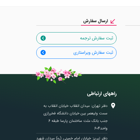
ارسال سفارش
ثبت سفارش ترجمه
ثبت سفارش ویراستاری
راههای ارتباطی
دفتر تهران: میدان انقلاب خیابان انقلاب به
سمت ولیعصر بین خیابان دانشگاه فخررازی
جنب بانک ملت ساختمان پارسا طبقه 6
واحد604
دفتر تبریز: خیابان امام خمینی (ره) میدان شهید