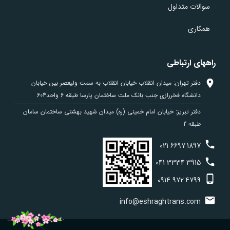
سوالات متداول
همکاری
راههای ارتباطی
دفتر تهران: میدان انقلاب خیابان انقلاب به سمت ولیعصر بین خیابان
دانشگاه فخررازی جنب بانک ملت ساختمان پارسا طبقه 6 واحد604
دفتر تبریز: خیابان امام خمینی (ره) میدان شهید بهشتی ساختمان سامان
طبقه 2
021
6697
1897
041
3334
3915
0914
972
4799
info@eshraghtrans.com