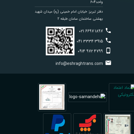
واحد604
دفتر تبریز: خیابان امام خمینی (ره) میدان شهید
بهشتی ساختمان سامان طبقه 2
021
6697
1897
041
3334
3915
0914
972
4799
info@eshraghtrans.com