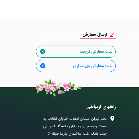
ارسال سفارش
ثبت سفارش ترجمه
ثبت سفارش ویراستاری
راههای ارتباطی
دفتر تهران: میدان انقلاب خیابان انقلاب به
سمت ولیعصر بین خیابان دانشگاه فخررازی
جنب بانک ملت ساختمان پارسا طبقه 6