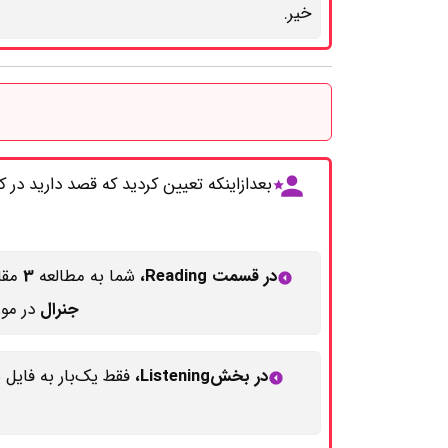
خیر.
بعدازاینکه تعیین کردید که قصد دارید در ک
در قسمت Reading،
شما به مطالعه
3
مقا
جنرال
در مو
در بخشListening،
فقط یک‌بار به فایل