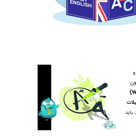
و
ون
W
لات
 باید