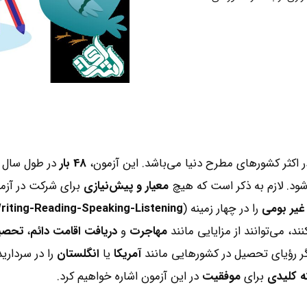
 اکثر کشورهای مطرح دنیا می‌باشد. این آزمون،
48 بار
در طول سال 
‌شود. لازم به ذکر است که هیچ
معیار و پیش‌نیازی
برای شرکت در آزم
 غیر بومی
را در چهار زمینه (
riting-Reading-Speaking-Listening)
ند، می‌توانند از مزایایی مانند
مهاجرت
و
دریافت اقامت دائم
،
تحصی
اگر رؤیای تحصیل در کشورهایی مانند
آمریکا
یا
انگلستان
را در سردارید
ی
برای
موفقیت
در این آزمون اشاره خواهیم کرد.