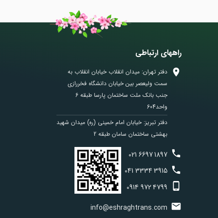
راههای ارتباطی
دفتر تهران: میدان انقلاب خیابان انقلاب به
سمت ولیعصر بین خیابان دانشگاه فخررازی
جنب بانک ملت ساختمان پارسا طبقه 6
واحد604
دفتر تبریز: خیابان امام خمینی (ره) میدان شهید
بهشتی ساختمان سامان طبقه 2
021
6697
1897
041
3334
3915
0914
972
4799
info@eshraghtrans.com