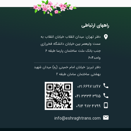
راههای ارتباطی
دفتر تهران: میدان انقلاب خیابان انقلاب به
سمت ولیعصر بین خیابان دانشگاه فخررازی
جنب بانک ملت ساختمان پارسا طبقه 6
واحد604
دفتر تبریز: خیابان امام خمینی (ره) میدان شهید
بهشتی ساختمان سامان طبقه 2
021
6697
1897
041
3334
3915
0914
972
4799
info@eshraghtrans.com