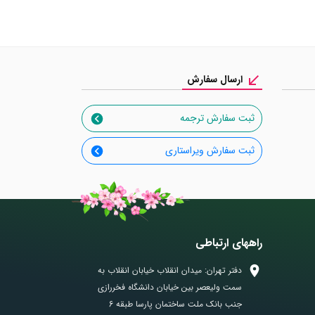
ارسال سفارش
ثبت سفارش ترجمه
ثبت سفارش ویراستاری
راههای ارتباطی
دفتر تهران: میدان انقلاب خیابان انقلاب به
سمت ولیعصر بین خیابان دانشگاه فخررازی
جنب بانک ملت ساختمان پارسا طبقه 6