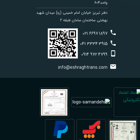
واحد604
دفتر تبریز: خیابان امام خمینی (ره) میدان شهید
بهشتی ساختمان سامان طبقه 2
021
6697
1897
041
3334
3915
0914
972
4799
info@eshraghtrans.com