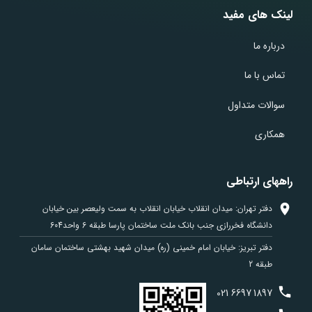
لینک های مفید
درباره ما
تماس با ما
سوالات متداول
همکاری
راههای ارتباطی
دفتر تهران: میدان انقلاب خیابان انقلاب به سمت ولیعصر بین خیابان
دانشگاه فخررازی جنب بانک ملت ساختمان پارسا طبقه 6 واحد604
دفتر تبریز: خیابان امام خمینی (ره) میدان شهید بهشتی ساختمان سامان
طبقه 2
021
6697
1897