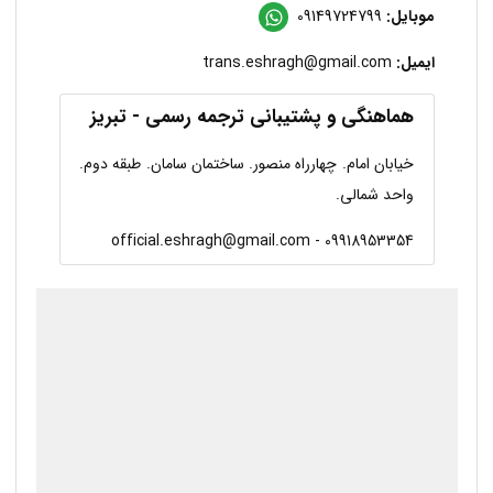
موبایل:
09149724799
ایمیل:
trans.eshragh@gmail.com
هماهنگی و پشتیبانی ترجمه رسمی - تبریز
خیابان امام. چهارراه منصور. ساختمان سامان. طبقه دوم.
واحد شمالی.
09918953354 - official.eshragh@gmail.com
درحال بارگذاری گوگل‌مپ...