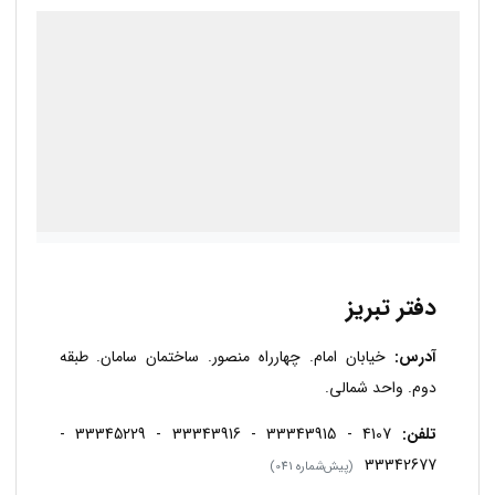
درحال بارگذاری گوگل‌مپ...
دفتر تبریز
آدرس:
خیابان امام. چهارراه منصور. ساختمان سامان. طبقه
دوم. واحد شمالی.
تلفن:
4107 - 33343915 - 33343916 - 33345229 -
33342677
(پیش‌شماره 041)