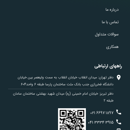
درباره ما
تماس با ما
سوالات متداول
همکاری
راههای ارتباطی
دفتر تهران: میدان انقلاب خیابان انقلاب به سمت ولیعصر بین خیابان
دانشگاه فخررازی جنب بانک ملت ساختمان پارسا طبقه 6 واحد604
دفتر تبریز: خیابان امام خمینی (ره) میدان شهید بهشتی ساختمان سامان
طبقه 2
021
6697
1897
041
3334
3915