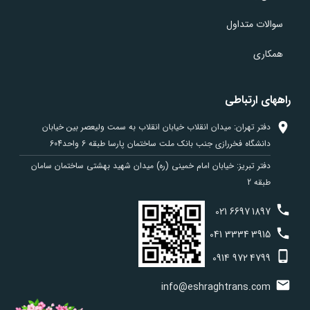
سوالات متداول
همکاری
راههای ارتباطی
دفتر تهران: میدان انقلاب خیابان انقلاب به سمت ولیعصر بین خیابان
دانشگاه فخررازی جنب بانک ملت ساختمان پارسا طبقه 6 واحد604
دفتر تبریز: خیابان امام خمینی (ره) میدان شهید بهشتی ساختمان سامان
طبقه 2
021
6697
1897
041
3334
3915
0914
972
4799
info@eshraghtrans.com