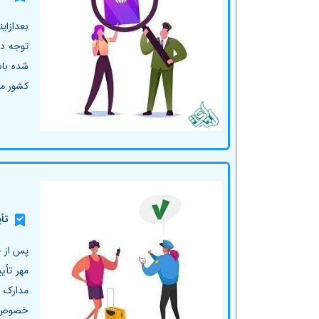
بعدازای
توجه در
شده باش
کشور مق
تأ
پس از ط
مهر تأی
مدارک ت
خصوص تأ