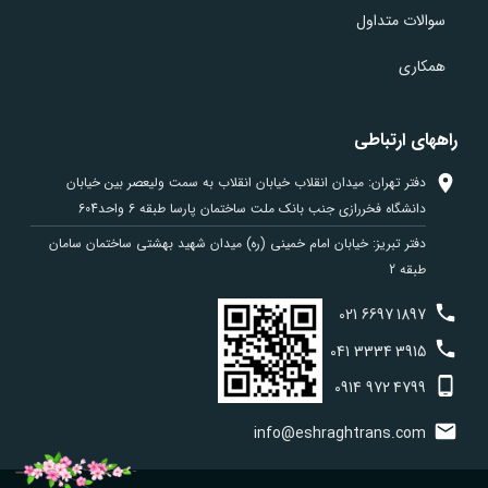
سوالات متداول
همکاری
راههای ارتباطی
دفتر تهران: میدان انقلاب خیابان انقلاب به سمت ولیعصر بین خیابان
دانشگاه فخررازی جنب بانک ملت ساختمان پارسا طبقه 6 واحد604
دفتر تبریز: خیابان امام خمینی (ره) میدان شهید بهشتی ساختمان سامان
طبقه 2
021
6697
1897
041
3334
3915
0914
972
4799
info@eshraghtrans.com