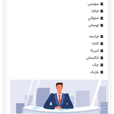
سوئیس
ایتالیا
اسلواکی
لهستان
فرانسه
کانادا
آمریکا
انگلستان
چک
بلژیک