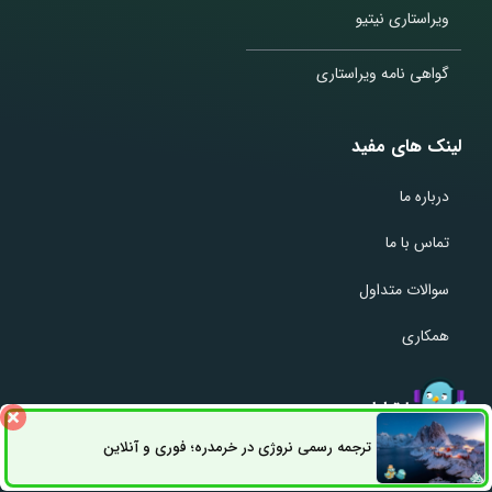
ویراستاری نیتیو
گواهی نامه ویراستاری
لینک های مفید
درباره ما
تماس با ما
سوالات متداول
همکاری
راههای ارتباطی
ترجمه رسمی نروژی در خرمدره؛ فوری و آنلاین
ثبت سفارش
راه های ارتباطی
دفتر تهران: میدان انقلاب خیابان انقلاب به سمت ولیعصر بین خیابان
دانشگاه فخررازی جنب بانک ملت ساختمان پارسا طبقه 6 واحد604