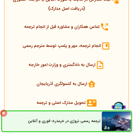
(دریافت اصل مدارک)
تماس همکاران و مشاوره قبل از انجام ترجمه
انجام ترجمه، مهر و پلمپ توسط مترجم رسمی
ارسال به دادگستری و وزارت امور خارجه
ارسال به کنسولگری آذربایجان
تحویل مدارک اصلی و ترجمه
شایان توجه است پشتیبان سفارش همیشه پاسخگوی سؤالات موجود
ترجمه رسمی نروژی در خرمدره؛ فوری و آنلاین
ثبت سفارش
راه های ارتباطی
می‌باشد.