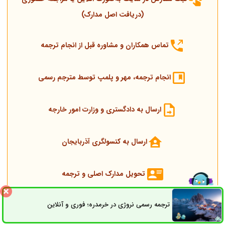
(دریافت اصل مدارک)
تماس همکاران و مشاوره قبل از انجام ترجمه
انجام ترجمه، مهر و پلمپ توسط مترجم رسمی
ارسال به دادگستری و وزارت امور خارجه
ارسال به کنسولگری آذربایجان
تحویل مدارک اصلی و ترجمه
شایان توجه است پشتیبان سفارش همیشه پاسخگوی سؤالات موجود
ترجمه رسمی نروژی در خرمدره؛ فوری و آنلاین
ثبت سفارش
راه های ارتباطی
می‌باشد.