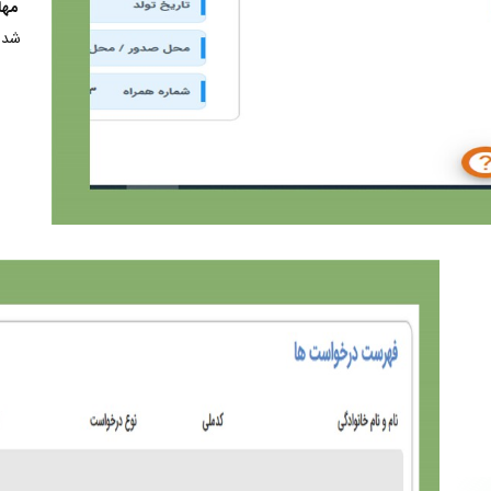
مها
شده