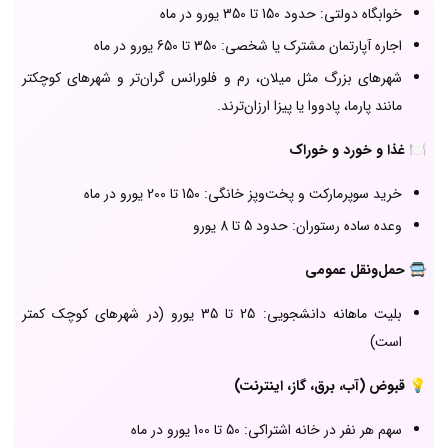
خوابگاه دولتی: حدود 150 تا 350 یورو در ماه
اجاره آپارتمان مشترک یا شخصی: 350 تا 650 یورو در ماه
شهرهای بزرگ مثل میلان، رم و فلورانس گران‌تر و شهرهای کوچکتر
مانند پارما، پادووا یا پیزا ارزان‌ترند.
🍽️
غذا و خورد و خوراک
خرید سوپرمارکت و پخت‌وپز خانگی: 150 تا 200 یورو در ماه
وعده ساده رستوران: حدود 5 تا 8 یورو
🚍
حمل‌ونقل عمومی
بلیت ماهانه دانشجویی: 25 تا 35 یورو (در شهرهای کوچک کمتر
است)
💡
قبوض (آب، برق، گاز، اینترنت)
سهم هر نفر در خانه اشتراکی: 50 تا 100 یورو در ماه