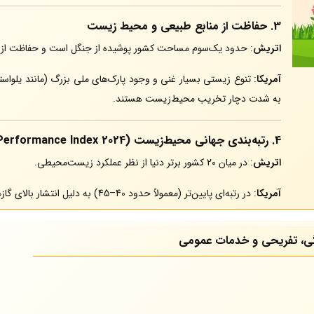
3.
حفاظت از منابع طبیعی و محیط زیست
اتریش
: حدود یک‌سوم مساحت کشور پوشیده از جنگل است و حفاظت از م
آمریکا
: تنوع زیستی بسیار غنی و وجود پارک‌های ملی بزرگ (مانند یلواس
به شدت دچار تخریب محیط‌زیست هستند.
4.
رتبه‌بندی جهانی محیط‌زیست (Environmental Performance Index 2024)
اتریش
: در میان 20 کشور برتر دنیا از نظر عملکرد زیست‌محیطی.
آمریکا
: در رتبه‌ای پایین‌تر (معمولاً حدود 40–45) به دلیل انتشار بالای گازهای گلخانه‌ای و مصرف بالای انرژی.
گی، تفریحی و خدمات عمومی