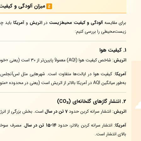
میزان آلودگی و کیفی
برای مقایسه
آلودگی و کیفیت محیط‌زیست
در
اتریش
و
آمریکا
باید چن
زیست‌محیطی را بررسی کنیم:
1.
کیفیت هوا
اتریش
: شاخص کیفیت هوا (AQI) معمولاً پایین‌تر از 30 است (یعنی «خوب»).
آمریکا
: کیفیت هوا در ایالت‌ها متفاوت است. شهرهایی مثل لس‌آنجلس 
به‌طور میانگین AQI در آمریکا بالاتر از اتریش است (یعنی در محدوده «متوسط»).
2.
انتشار گازهای گلخانه‌ای (CO₂)
اتریش
: انتشار سرانه کربن حدود
7 تن در سال
است. بخش بزرگی از انرژی 
آمریکا
: انتشار سرانه کربن بالاتر، حدود
14-15 تن در سال
. مصرف سوخت
بالای انتشار است.