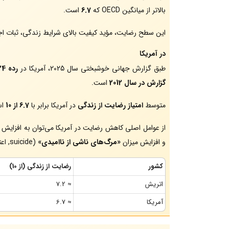
بالاتر از میانگین OECD که
6.7
است.
این سطح رضایت، مؤید کیفیت بالای شرایط زندگی، ثبات ا
در آمریکا
طبق گزارش جهانی خوشبختی سال 2025، آمریکا در
رده 24م
گزارش در سال 2012
است.
متوسط
امتیاز رضایت از زندگی
در آمریکا برابر با
6.7 از 10
اس
از عوامل اصلی کاهش رضایت در آمریکا می‌توان به افزایش
و افزایش میزان
«مرگ‌های ناشی از ناامیدی»
(suicide, اعتیاد، افسردگی) اشاره کرد
کشور
رضایت از زندگی (از 10)
اتریش
≈ 7.2
آمریکا
≈ 6.7