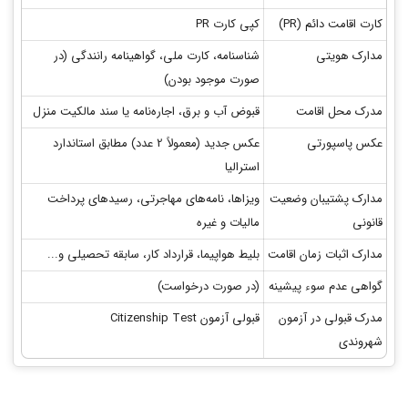
کارت اقامت دائم (PR)
کپی کارت PR
مدارک هویتی
شناسنامه، کارت ملی، گواهینامه رانندگی (در
صورت موجود بودن)
مدرک محل اقامت
قبوض آب و برق، اجاره‌نامه یا سند مالکیت منزل
عکس پاسپورتی
عکس جدید (معمولاً 2 عدد) مطابق استاندارد
استرالیا
مدارک پشتیبان وضعیت
ویزاها، نامه‌های مهاجرتی، رسیدهای پرداخت
قانونی
مالیات و غیره
مدارک اثبات زمان اقامت
بلیط هواپیما، قرارداد کار، سابقه تحصیلی و...
گواهی عدم سوء پیشینه
(در صورت درخواست)
مدرک قبولی در آزمون
قبولی آزمون Citizenship Test
شهروندی