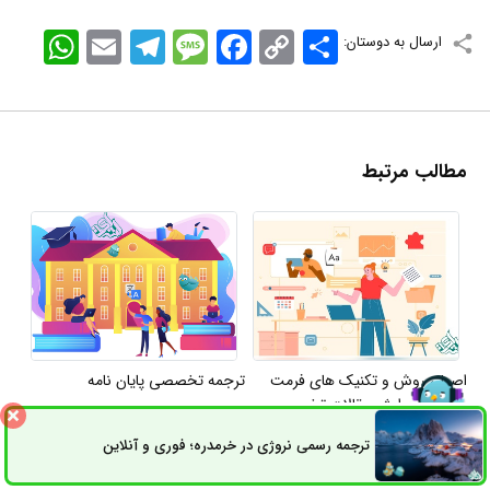
اشتراک
Copy
Facebook
Message
Telegram
Email
WhatsApp
ارسال به دوستان:
Link
مطالب مرتبط
اصول، روش و تکنیک های فرمت
ترجمه تخصصی پایان نامه
بندی و ویرایش مقالات تخصصی
ترجمه رسمی نروژی در خرمدره؛ فوری و آنلاین
ثبت سفارش
راه های ارتباطی