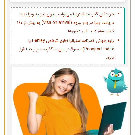
دارندگان گذرنامه استرالیا می‌توانند بدون نیاز به ویزا یا با
دریافت ویزا در بدو ورود (visa on arrival) به بیش از 180
کشور سفر کنند. این کشورها
رتبه جهانی گذرنامه استرالیا (طبق شاخص Henley یا
Passport Index) معمولاً در بین 10 گذرنامه برتر دنیا قرار
دارد.