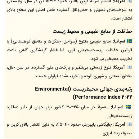
🇺🇸 آمریکا:
انتشار سرانه کربن بالاتر، حدود 14–15 تن در سال. وابستگی
به سوخت‌های فسیلی و حمل‌ونقل گسترده عامل اصلی این سطح بالای
انتشار است.
حفاظت از منابع طبیعی و محیط زیست
🇪🇸 اسپانیا:
منابع طبیعی متنوع (سواحل، جنگل‌ها و مناطق کوهستانی) با
قوانین حفاظت زیست‌محیطی قوی. اما فشار گردشگری گاهی باعث
تخریب محیطی می‌شود.
🇺🇸 آمریکا:
تنوع زیستی بی‌نظیر و پارک‌های ملی گسترده. در عین حال،
مناطق صنعتی و شهری آلوده و تخریب‌شده فراوان هستند.
رتبه‌بندی جهانی محیط‌زیست (Environmental
Performance Index 2024)
🇪🇸 اسپانیا:
معمولاً در میان 25–30 کشور برتر جهان از نظر عملکرد
زیست‌محیطی.
🇺🇸 آمریکا:
جایگاهی پایین‌تر، حدود 40–45، به دلیل انتشار بالای کربن و
مصرف زیاد انرژی.