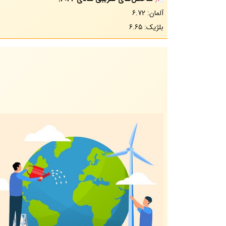
آلمان: 6.72
بلژیک: 6.65