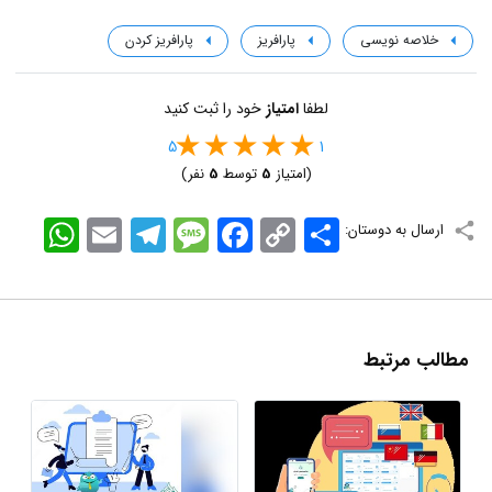
خلاصه نویسی
پارافریز
پارافریز کردن
لطفا
امتیاز
خود را ثبت کنید
5
1
(امتیاز
5
توسط
5
نفر)
اشتراک
Copy
Facebook
Message
Telegram
Email
WhatsApp
ارسال به دوستان:
Link
مطالب مرتبط