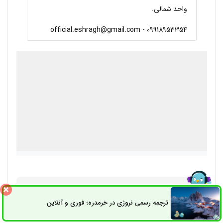
واحد شمالی.
09918953354 - official.eshragh@gmail.com
درحال بارگذاری گوگل‌مپ...
انتقادات و پیشنهادات
: director.eshragh@gmail.com
ترجمه رسمی نروژی در خرمدره؛ فوری و آنلاین
ثبت سفارش
راه های ارتباطی