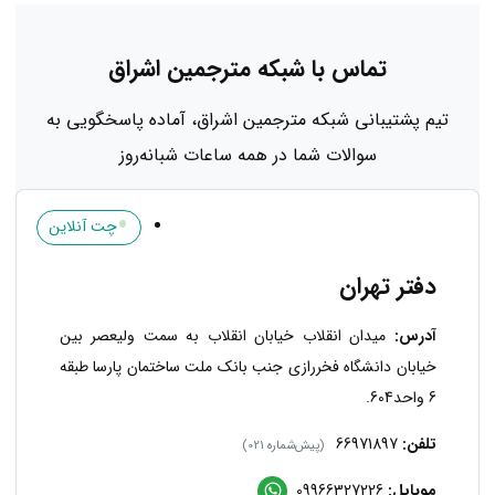
تماس با شبکه مترجمین اشراق
تیم پشتیبانی شبکه مترجمین اشراق، آماده پاسخگویی به
سوالات شما در همه ساعات شبانه‌روز
•
چت آنلاین
دفتر تهران
آدرس:
میدان انقلاب خیابان انقلاب به سمت ولیعصر بین
خیابان دانشگاه فخررازی جنب بانک ملت ساختمان پارسا طبقه
6 واحد604.
تلفن:
66971897
(پیش‌شماره 021)
موبایل:
09966327226