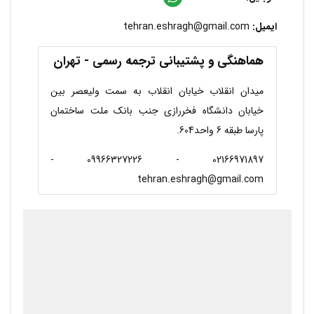
ایمیل:
tehran.eshragh@gmail.com
هماهنگی و پشتیبانی ترجمه رسمی - تهران
میدان انقلاب خیابان انقلاب به سمت ولیعصر بین
خیابان دانشگاه فخررازی جنب بانک ملت ساختمان
پارسا طبقه 6 واحد604.
02166971897 - 09966327226 -
tehran.eshragh@gmail.com
درحال بارگذاری گوگل‌مپ...