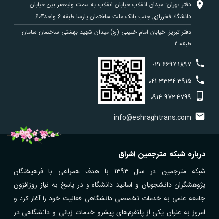
دفتر تهران: میدان انقلاب خیابان انقلاب به سمت ولیعصر بین خیابان
دانشگاه فخررازی جنب بانک ملت ساختمان پارسا طبقه 6 واحد604
دفتر تبریز: خیابان امام خمینی (ره) میدان شهید بهشتی ساختمان سامان
طبقه 2
021
6697
1897
041
3334
3915
0914
972
4799
info@eshraghtrans.com
درباره شبکه مترجمین اشراق
شبکه مترجمین در سال 1393 با هدف همراهی با فرهیختگان
پژوهشگران دانشجویان و اساتید دانشگاه و در پاسخ به نیاز روزافزون
جامعه علمی به خدمات تخصصی دانشگاهی فعالیت خود را آغاز کرد و
امروز به عنوان یکی از پلتفرم‌های پیشرو خدمات زبانی و دانشگاهی در