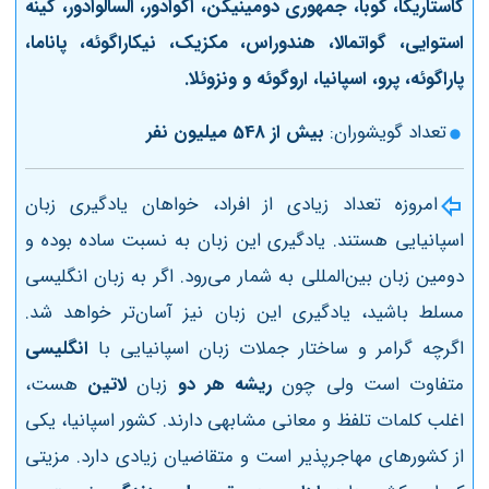
کاستاریکا، کوبا، جمهوری دومینیکن، اکوادور، السالوادور، گینه
استوایی، گواتمالا، هندوراس، مکزیک، نیکاراگوئه، پاناما،
پاراگوئه، پرو، اسپانیا، اروگوئه و ونزوئلا.
تعداد گویشوران:
بیش از 548 میلیون نفر
امروزه تعداد زیادی از افراد، خواهان یادگیری زبان
اسپانیایی هستند. یادگیری این زبان به نسبت ساده بوده و
دومین زبان بین‌المللی به شمار می‌رود. اگر به زبان انگلیسی
مسلط باشید، یادگیری این زبان نیز آسان‌تر خواهد شد.
اگرچه گرامر و ساختار جملات زبان اسپانیایی با
انگلیسی
متفاوت است ولی چون
ریشه هر دو
زبان
لاتین
هست،
اغلب کلمات تلفظ و معانی مشابهی دارند. کشور اسپانیا، یکی
از کشورهای مهاجرپذیر است و متقاضیان زیادی دارد. مزیتی