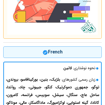
French
نحوه نوشتاری:
لاتین
زبان رسمی کشورهای:
بلژیک، بنین، بورکینافاسو، بروندی،
توگو، جمهوری دموکرتیک کنگو، جیبوتی، چاد، روآندا،
ساحل عاج، سنگال، سیشل، سوییس، فرانسه، کامرون،
کانادا، گینه استوایی، لوکزامبورگ، ماداگاسکار، مالی، موناکو،