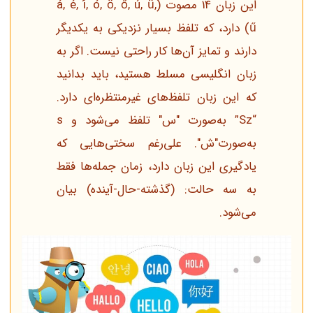
این زبان 14 مصوت (á, é, í, ó, ö, ő, ú, ü,
ű) دارد، که تلفظ بسیار نزدیکی به یکدیگر
دارند و تمایز آن‌ها کار راحتی نیست. اگر به
زبان انگلیسی مسلط هستید، باید بدانید
که این زبان تلفظ‌های غیرمنتظره‌ای دارد.
“Sz” به‌صورت "س" تلفظ می‌شود و s
به‌صورت"ش". علی‌رغم سختی‌هایی که
یادگیری این زبان دارد، زمان جمله‌ها فقط
به سه حالت: (گذشته-حال-آینده) بیان
می‌شود.