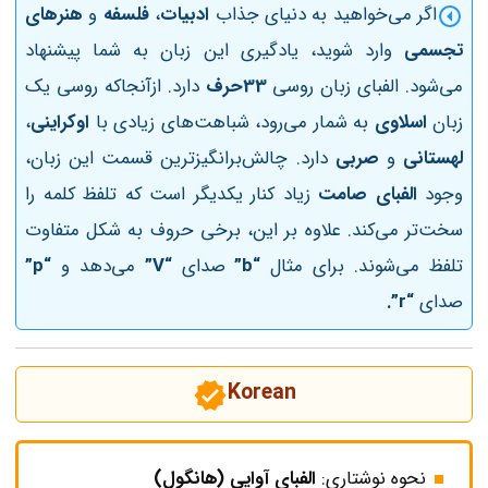
اگر می‌خواهید به دنیای جذاب
ادبیات
،
فلسفه
و
هنرهای
تجسمی
وارد شوید، یادگیری این زبان به شما پیشنهاد
می‌شود. الفبای زبان روسی
33حرف
دارد. ازآنجاکه روسی یک‌
زبان
اسلاوی
به شمار می‌رود، شباهت‌های زیادی با
اوکراینی
،
لهستانی
و
صربی
دارد. چالش‌برانگیزترین قسمت این زبان،
وجود
الفبای صامت
زیاد کنار یکدیگر است که تلفظ کلمه را
سخت‌تر می‌کند. علاوه بر این، برخی حروف به شکل متفاوت
تلفظ می‌شوند. برای مثال
“b”
صدای
“V”
می‌دهد و
“p”
صدای
“r”.
Korean
نحوه نوشتاری:
الفبای آوایی (هانگول)