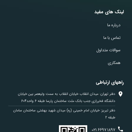
لینک های مفید
درباره ما
تماس با ما
سوالات متداول
همکاری
راههای ارتباطی
دفتر تهران: میدان انقلاب خیابان انقلاب به سمت ولیعصر بین خیابان
دانشگاه فخررازی جنب بانک ملت ساختمان پارسا طبقه 6 واحد604
دفتر تبریز: خیابان امام خمینی (ره) میدان شهید بهشتی ساختمان سامان
طبقه 2
021
6697
1897