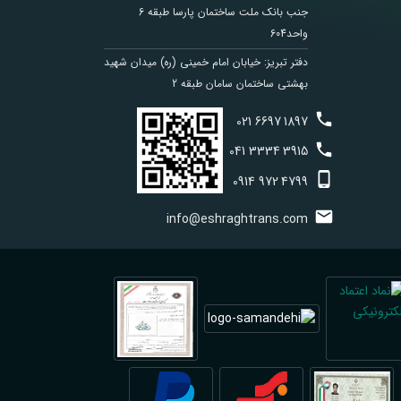
جنب بانک ملت ساختمان پارسا طبقه 6
واحد604
دفتر تبریز: خیابان امام خمینی (ره) میدان شهید
بهشتی ساختمان سامان طبقه 2
021
6697
1897
041
3334
3915
0914
972
4799
info@eshraghtrans.com