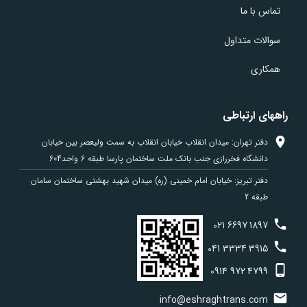
تماس با ما
سوالات متداول
همکاری
راههای ارتباطی
دفتر تهران: میدان انقلاب خیابان انقلاب به سمت ولیعصر بین خیابان
دانشگاه فخررازی جنب بانک ملت ساختمان پارسا طبقه 6 واحد604
دفتر تبریز: خیابان امام خمینی (ره) میدان شهید بهشتی ساختمان سامان
طبقه 2
021
6697
1897
041
3334
3915
0914
972
4799
info@eshraghtrans.com