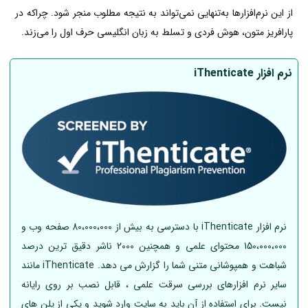
از این نرم‌افزار‌ها به‌تنهایی نمی‌تواند به نتیجه مطلوب منجر شود. چراکه در
پارافریز متون، هوش فردی و تسلط به زبان انگلیسی حرف اول را می‌زند.
نرم افزار iThenticate
نرم افزار iThenticate با دسترسی به بیش از 80،000،000 صفحه وب و
150،000،000 محتوای علمی و همچنین 2000 ناشر دقیق ترین درصد
شباهت و همپوشانی متنی شما را گزارش می دهد. iThenticate مانند
سایر نرم افزارهای بررسی سرقت علمی ، قابل نصب بر روی رایانه
نیست. برای استفاده از آن باید به سایت وارد شوید و یکی از پلن های