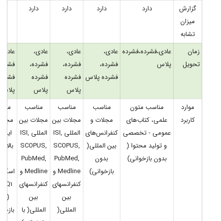
گزارش
دارد
دارد
دارد
دارد
دار
میزان
تشابه
زمان
عادی،فشرده،فشرده
عادی،
عادی،
عادی،
عادی،
تحویل
پلاس
فشرده،
فشرده،
فشرده،
فشرده
فشرده پلاس
فشرده
فشرده
فشرده
پلاس
پلاس
پلاس
موارد
مناسب متون
مناسب
مناسب
مناسب
منا
کاربرد
علمی، کتاب‌های
مجلات و
مجلات بین
مجلات بین
مجلات
عمومی - تخصصی
کنفرانس‌های
المللی ISI,
المللی ISI,
ایمپ
و تولید محتوا (
بین المللی(
SCOPUS,
SCOPUS,
با
بدون بازخوانی)
بدون
PubMed,
PubMed,
و
بازخوانی)
Medline و
Medline و
اسکو
کنفرانسهای
کنفرانسهای
بین
بین
(بدو
المللی(
المللی( با
بازخوا