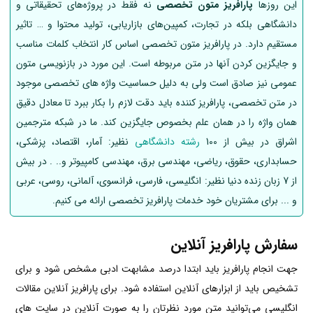
این روزها
پارافریز متون تخصصی
نه فقط در پروژه‌های تحقیقاتی و
دانشگاهی بلکه در تجارت، کمپین‌های بازاریابی، تولید محتوا و … تاثیر
مستقیم دارد. در پارافریز متون تخصصی اساس کار انتخاب کلمات مناسب
و جایگزین کردن آنها در متن مربوطه است. این مورد در بازنویسی متون
عمومی نیز صادق است ولی به دلیل حساسیت واژه های تخصصی موجود
در متن تخصصی، پارافریز کننده باید دقت لازم را بکار ببرد تا معادل دقیق
همان واژه را در همان علم بخصوص جایگزین کند. ما در شبکه مترجمین
اشراق در بیش از 100
رشته دانشگاهی
نظیر: آمار، اقتصاد، پزشکی،
حسابداری، حقوق، ریاضی، مهندسی برق، مهندسی کامپیوتر و.. . در بیش
از 7 زبان زنده دنیا نظیر: انگلیسی، فارسی، فرانسوی، آلمانی، روسی، عربی
و ... برای مشتریان خود خدمات پارافریز تخصصی ارائه می کنیم.
سفارش پارافریز آنلاین
جهت انجام پارافریز باید ابتدا درصد مشابهت ادبی مشخص شود و برای
تشخیص باید از ابزارهای آنلاین استفاده شود. برای پارافریز آنلاین مقالات
انگلیسی می‌توانید متن مورد نظرتان را به صورت آنلاین در سایت های