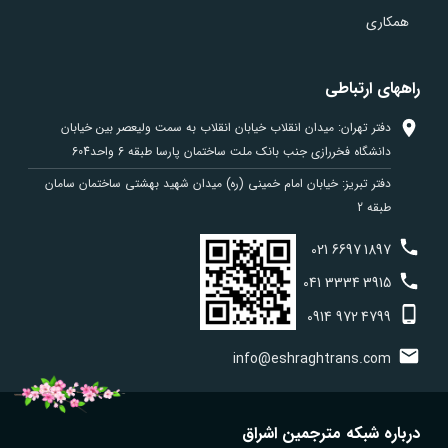
همکاری
راههای ارتباطی
دفتر تهران: میدان انقلاب خیابان انقلاب به سمت ولیعصر بین خیابان
دانشگاه فخررازی جنب بانک ملت ساختمان پارسا طبقه 6 واحد604
دفتر تبریز: خیابان امام خمینی (ره) میدان شهید بهشتی ساختمان سامان
طبقه 2
021
6697
1897
041
3334
3915
0914
972
4799
info@eshraghtrans.com
درباره شبکه مترجمین اشراق