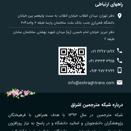
راههای ارتباطی
دفتر تهران: میدان انقلاب خیابان انقلاب به سمت ولیعصر بین خیابان
دانشگاه فخررازی جنب بانک ملت ساختمان پارسا طبقه 6 واحد604
دفتر تبریز: خیابان امام خمینی (ره) میدان شهید بهشتی ساختمان سامان
طبقه 2
021
6697
1897
041
3334
3915
0914
972
4799
info@eshraghtrans.com
درباره شبکه مترجمین اشراق
شبکه مترجمین در سال 1393 با هدف همراهی با فرهیختگان
پژوهشگران دانشجویان و اساتید دانشگاه و در پاسخ به نیاز روزافزون