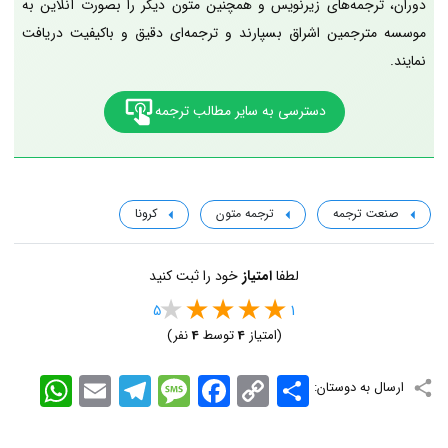
دوران، ترجمه‌های زیرنویس و همچنین متون دیگر را بصورت آنلاین به
موسسه مترجمین اشراق بسپارند و ترجمه‌ای دقیق و باکیفیت دریافت
نمایند.
دسترسی به سایر مطالب ترجمه
صنعت ترجمه
ترجمه متون
کرونا
لطفا
امتیاز
خود را ثبت کنید
5
1
(امتیاز
4
توسط
4
نفر)
اشتراک
Copy
Facebook
Message
Telegram
Email
WhatsApp
ارسال به دوستان:
Link