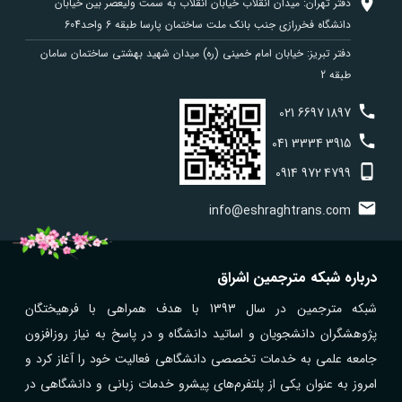
دفتر تهران: میدان انقلاب خیابان انقلاب به سمت ولیعصر بین خیابان
دانشگاه فخررازی جنب بانک ملت ساختمان پارسا طبقه 6 واحد604
دفتر تبریز: خیابان امام خمینی (ره) میدان شهید بهشتی ساختمان سامان
طبقه 2
021
6697
1897
041
3334
3915
0914
972
4799
info@eshraghtrans.com
درباره شبکه مترجمین اشراق
شبکه مترجمین در سال 1393 با هدف همراهی با فرهیختگان
پژوهشگران دانشجویان و اساتید دانشگاه و در پاسخ به نیاز روزافزون
جامعه علمی به خدمات تخصصی دانشگاهی فعالیت خود را آغاز کرد و
امروز به عنوان یکی از پلتفرم‌های پیشرو خدمات زبانی و دانشگاهی در