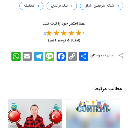
شبکه مترجمین اشراق
بلک فرایدی
تخفیف
لطفا
امتیاز
خود را ثبت کنید
5
1
(امتیاز
5
توسط
1
نفر)
اشتراک
Copy
Facebook
Message
Telegram
Email
WhatsApp
ارسال به دوستان:
Link
مطالب مرتبط