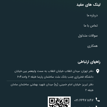
لینک های مفید
درباره ما
تماس با ما
سوالات متداول
همکاری
راههای ارتباطی
دفتر تهران: میدان انقلاب خیابان انقلاب به سمت ولیعصر بین خیابان
دانشگاه فخررازی جنب بانک ملت ساختمان پارسا طبقه 6 واحد604
دفتر تبریز: خیابان امام خمینی (ره) میدان شهید بهشتی ساختمان سامان
طبقه 2
021
6697
1897