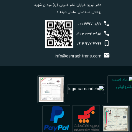
دفتر تبریز: خیابان امام خمینی (ره) میدان شهید
بهشتی ساختمان سامان طبقه 2
021
6697
1897
041
3334
3915
0914
972
4799
info@eshraghtrans.com