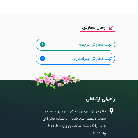
ارسال سفارش
ثبت سفارش ترجمه
ثبت سفارش ویراستاری
راههای ارتباطی
دفتر تهران: میدان انقلاب خیابان انقلاب به
سمت ولیعصر بین خیابان دانشگاه فخررازی
جنب بانک ملت ساختمان پارسا طبقه 6
واحد604