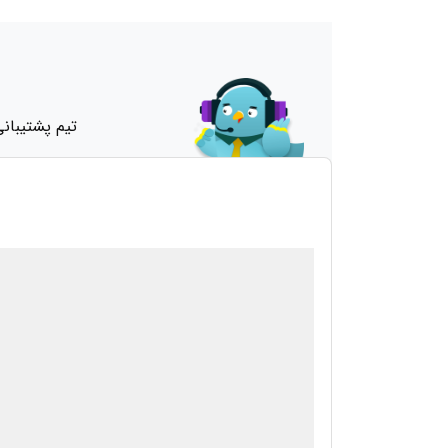
تیم پشتیبان
درحال بارگذاری گوگل‌مپ...