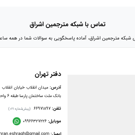
تماس با شبکه مترجمین اشراق
ی شبکه مترجمین اشراق، آماده پاسخگویی به سوالات شما در همه ساعات
دفتر تهران
آدرس:
میدان انقلاب خیابان انقلاب
بانک ملت ساختمان پارسا طبقه 6 واحد604.
تلفن:
66971897
(پیش‌شماره 021)
موبایل:
09966327226
ایمیل:
tehran.eshragh@gmail.com