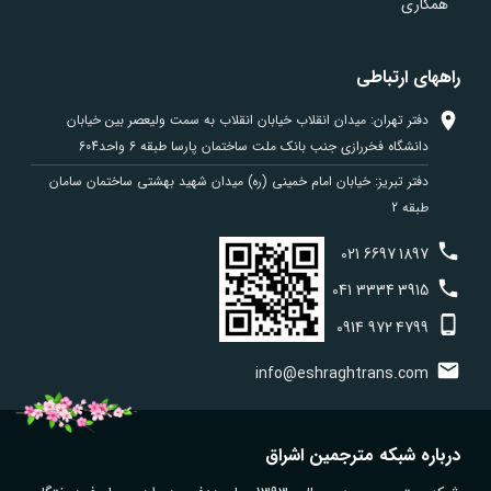
همکاری
راههای ارتباطی
دفتر تهران: میدان انقلاب خیابان انقلاب به سمت ولیعصر بین خیابان
دانشگاه فخررازی جنب بانک ملت ساختمان پارسا طبقه 6 واحد604
دفتر تبریز: خیابان امام خمینی (ره) میدان شهید بهشتی ساختمان سامان
طبقه 2
021
6697
1897
041
3334
3915
0914
972
4799
info@eshraghtrans.com
درباره شبکه مترجمین اشراق