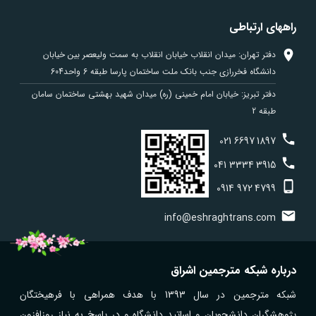
راههای ارتباطی
دفتر تهران: میدان انقلاب خیابان انقلاب به سمت ولیعصر بین خیابان
دانشگاه فخررازی جنب بانک ملت ساختمان پارسا طبقه 6 واحد604
دفتر تبریز: خیابان امام خمینی (ره) میدان شهید بهشتی ساختمان سامان
طبقه 2
021
6697
1897
041
3334
3915
0914
972
4799
info@eshraghtrans.com
درباره شبکه مترجمین اشراق
شبکه مترجمین در سال 1393 با هدف همراهی با فرهیختگان
پژوهشگران دانشجویان و اساتید دانشگاه و در پاسخ به نیاز روزافزون